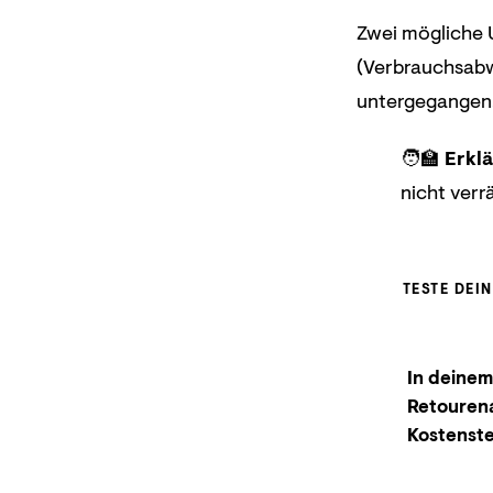
Zwei mögliche 
(Verbrauchsabw
untergegangen
🧑‍🏫
Erklä
nicht verr
TESTE DEI
In deinem
Retourena
Kostenste