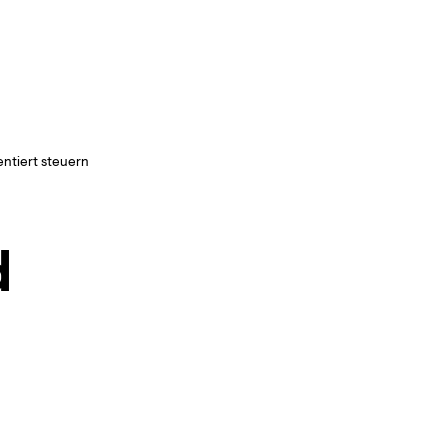
ntiert steuern
d