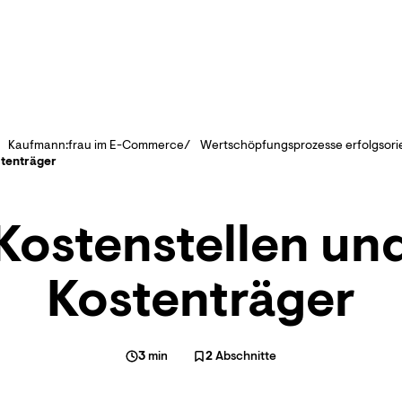
Kaufmann:frau im E-Commerce
Wertschöpfungsprozesse erfolgsorie
stenträger
Kostenstellen un
Kostenträger
3
min
2
Abschnitte