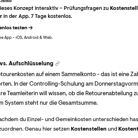
INING
eses Konzept interaktiv – Prüfungsfragen zu
Kostenstel
r
in der App. 7 Tage kostenlos.
enlos testen
be App – iOS, Android & Web.
vs. Aufschlüsselung
tourenkosten auf einem Sammelkonto - das ist eine Zah
rten. In der Controlling-Schulung am Donnerstagvormi
re Teamleiterin will wissen, ob die Retourenabteilung 
 Im System steht nur die Gesamtsumme.
nachdem du Einzel- und Gemeinkosten unterschieden has
 zuordnen. Genau hier setzen
Kostenstellen
und
Kosten