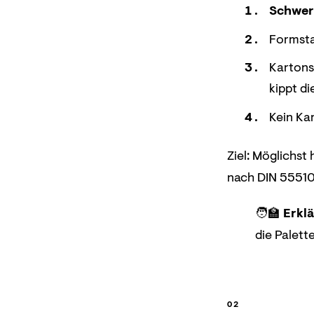
Schwer
Formsta
Kartons
kippt di
Kein Ka
Ziel: Möglichs
nach DIN 55510
🧑‍🏫
Erklä
die Palett