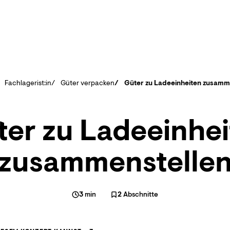
Fachlagerist:in
Güter verpacken
Güter zu Ladeeinheiten zusamm
er zu Ladeeinhe
zusammenstelle
3
min
2
Abschnitte