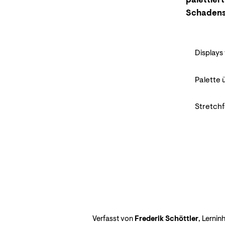
palettier
Schadensf
Displays
Palette 
Stretchf
Verfasst von
Frederik Schöttler
, Lernin