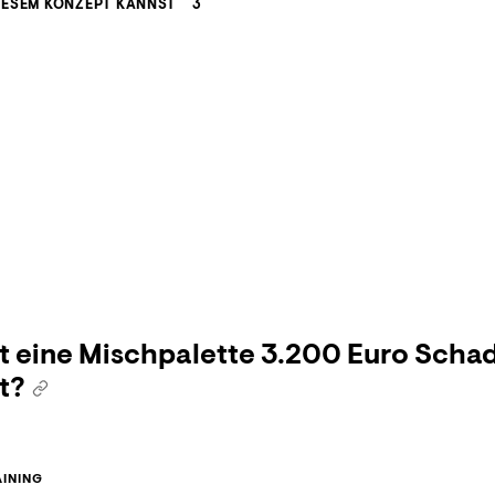
IESEM KONZEPT KANNST
3
 eine Mischpalette 3.200 Euro Scha
t?
INING