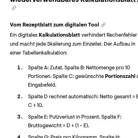
Vom Rezeptblatt zum digitalen Tool
Ein digitales
Kalkulationsblatt
verhindert Rechenfehler
und macht jede Skalierung zum Einzeiler. Der Aufbau in
einer Tabellenkalkulation:
Spalte A: Zutat. Spalte B: Nettomenge pro 10
Portionen. Spalte C: gewünschte
Portionszahl
a
Eingabefeld.
Spalte D rechnet automatisch: Netto gesamt = 
C ÷ 10.
Spalte E: Putzverlust in Prozent. Spalte F:
Bruttogewicht = D ÷ (1 − E).
Spalte G: Preis pro Kilogramm. Spalte H: