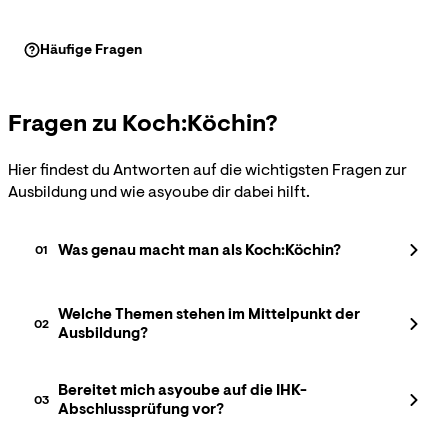
Häufige Fragen
Fragen zu
Koch:Köchin?
Hier findest du Antworten auf die wichtigsten Fragen zur
Ausbildung und wie asyoube dir dabei hilft.
Was genau macht man als Koch:Köchin?
01
Du bereitest Speisen handwerklich zu, von der Vorspeise
Welche Themen stehen im Mittelpunkt der
02
Ausbildung?
bis zum Dessert. Dazu gehören Mise en Place, das
Beherrschen klassischer Garverfahren, das Anrichten am
Pass und die Zusammenarbeit in einer Küchenbrigade.
Du lernst Garverfahren wie Braten, Schmoren, Dämpfen
Bereitet mich asyoube auf die IHK-
03
Genauso wichtig sind Warenkunde, Hygiene nach HACCP,
Abschlussprüfung vor?
und Pochieren, die Herstellung von Suppen, Fonds, Grund-
Kalkulation und die Planung von Veranstaltungen und
und Dessertsaucen sowie die Verarbeitung von Fleisch,