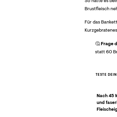
So hätte es be
Brustfleisch ne
Für das Bankett
Kurzgebratenes 
🤔
Frage d
statt 60 B
TESTE DEI
Nach 45 M
und faser
Fleischei