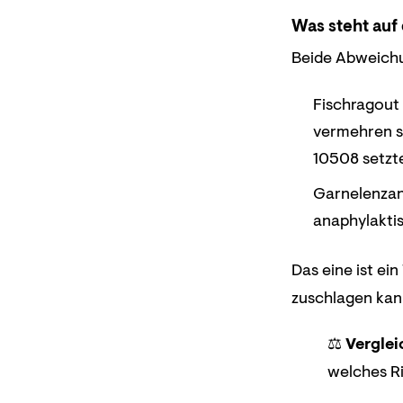
Was steht auf
Beide Abweich
Fischragout 
vermehren si
10508 setzte
Garnelenzan
anaphylaktis
Das eine ist ei
zuschlagen kan
⚖️
Verglei
welches Ri