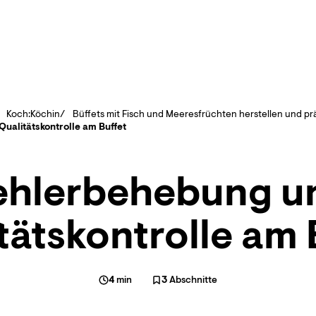
Koch:Köchin
Büffets mit Fisch und Meeresfrüchten herstellen und pr
ualitätskontrolle am Buffet
ehlerbehebung u
tätskontrolle am 
4
min
3
Abschnitte