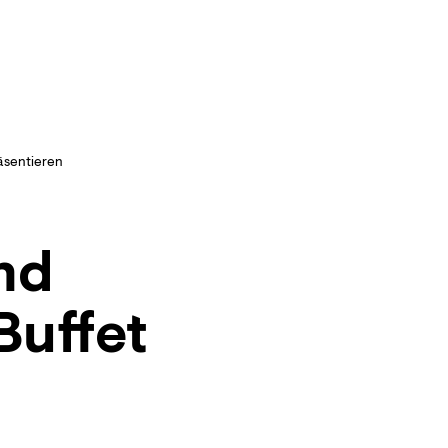
äsentieren
nd
Buffet