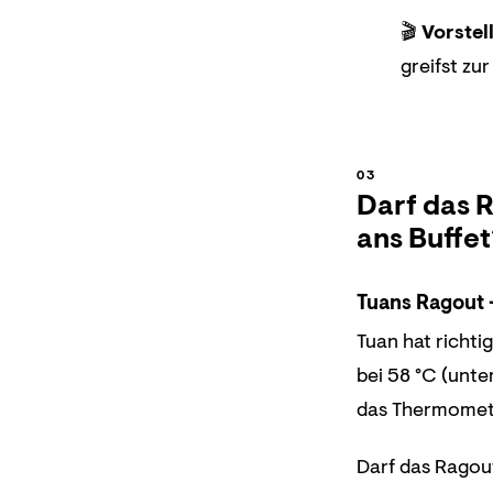
🎬
Vorstel
greifst zu
Darf das 
ans Buffet
Tuans Ragout -
Tuan hat richti
bei 58 °C (unte
das Thermomete
Darf das Ragou