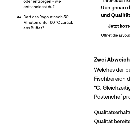
oder entsorgen - wie
PRÜFUNGSTRA
entscheidest du?
Übe genau di
und Qualität
Darf das Ragout nach 30
03
Minuten unter 60 °C zurück
Jetzt kost
ans Buffet?
Öffnet die asyou
Zwei Abweich
Welches der be
Fischbereich d
°C
. Gleichzeit
Postenchef pro
Qualitätserhalt
Qualität bereits