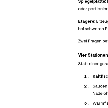
Spiegelplatte
:
oder portionier
Etagere
: Erzeu
bei schweren Pl
Zwei Fragen be
Vier Stationen 
Statt einer gera
Kaltfis
Saucen (
Nadelöh
Warmfis