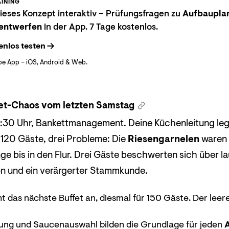
INING
eses Konzept interaktiv – Prüfungsfragen zu
Aufbauplan
 entwerfen
in der App. 7 Tage kostenlos.
enlos testen
be App – iOS, Android & Web.
et-Chaos vom letzten Samstag
:30 Uhr, Bankettmanagement. Deine Küchenleitung legt
r 120 Gäste, drei Probleme: Die
Riesengarnelen
waren 
nge bis in den Flur. Drei Gäste beschwerten sich über
n und ein verärgerter Stammkunde.
t das nächste Buffet an, diesmal für 150 Gäste. Der leere 
tung und Saucenauswahl bilden die Grundlage für jeden