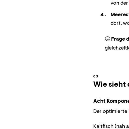
von der 
Meeres
dort, wo
🤔
Frage d
gleichzeit
Wie sieht 
Acht Kompone
Der optimierte 
Kaltfisch (nah 