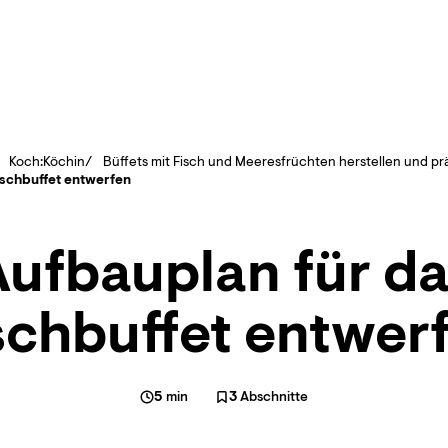
Koch:Köchin
Büffets mit Fisch und Meeresfrüchten herstellen und pr
ischbuffet entwerfen
ufbauplan für d
schbuffet entwer
5
min
3
Abschnitte