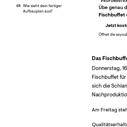
PRÜFUNGSTRA
Wie sieht dein fertiger
03
Übe genau di
Aufbauplan aus?
Fischbuffet
Jetzt kost
Öffnet die asyou
Das Fischbuff
Donnerstag, 16
Fischbuffet fü
sich die Schla
Nachproduktio
Am Freitag steh
Qualitätserhal