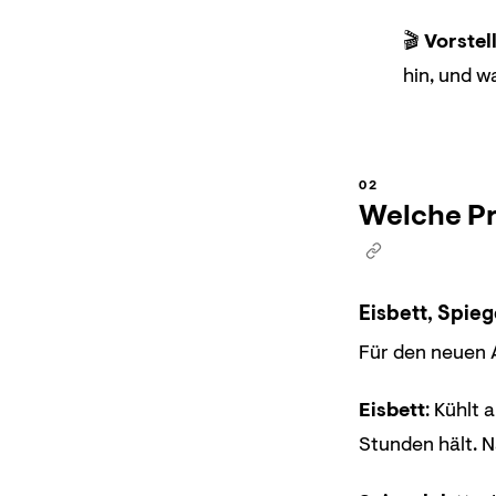
🎬
Vorstel
hin, und w
Welche Pr
Eisbett, Spieg
Für den neuen A
Eisbett
: Kühlt 
Stunden hält. N