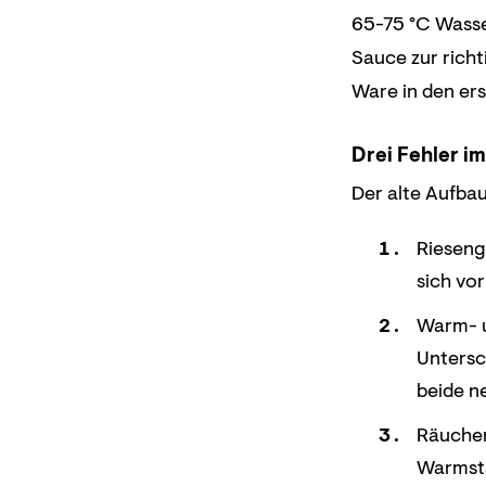
65-75 °C Wasser
Sauce zur richt
Ware in den er
Drei Fehler i
Der alte Aufbau
Rieseng
sich vo
Warm- u
Untersc
beide n
Räucher
Warmst