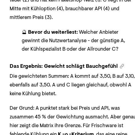
teuer (2) und hat kein Paketshop-Netz (1). C liegt in der
Mitte mit Kühloption (4), brauchbarer API (4) und
mittlerem Preis (3).
🔮
Bevor du weiterliest:
Welcher Anbieter
gewinnt die Nutzwertanalyse - der günstige A,
der Kühlspezialist B oder der Allrounder C?
Das Ergebnis: Gewicht schlägt Bauchgefühl
Die gewichteten Summen: A kommt auf 3,50, B auf 3,10
ebenfalls auf 3,50. A und C liegen gleichauf, obwohl A
keine Kühlung bietet.
Der Grund: A punktet stark bei Preis und API, was
zusammen 45 % der Gewichtung ausmacht. Aber gena
hier zeigt die Matrix ihre Grenze. Für Frischware ist
fehlende Kühlung ein
K.-o.-Kriterium
, das eine reine