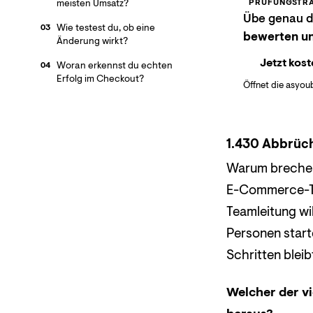
meisten Umsatz?
PRÜFUNGSTRA
Übe genau di
Wie testest du, ob eine
03
bewerten un
Änderung wirkt?
Jetzt kost
Woran erkennst du echten
04
Erfolg im Checkout?
Öffnet die asyou
1.430 Abbrüc
Warum brechen 
E-Commerce-Te
Teamleitung wil
Personen start
Schritten bleib
Welcher der vi