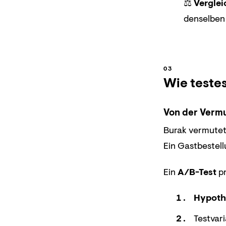
⚖️
Verglei
denselben 
Wie testes
Von der Verm
Burak vermutet:
Ein Gastbestel
Ein
A/B-Test
pr
Hypoth
Testvar