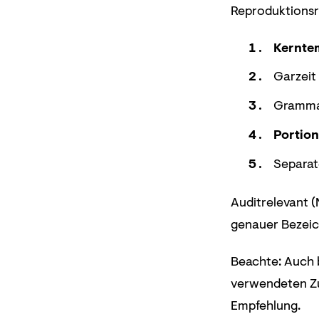
Reproduktionsre
Kernte
Garzei
Grammat
Portio
Separat
Auditrelevant (
genauer Bezeic
Beachte: Auch b
verwendeten Zut
Empfehlung.