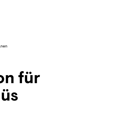
anen
n für
nüs