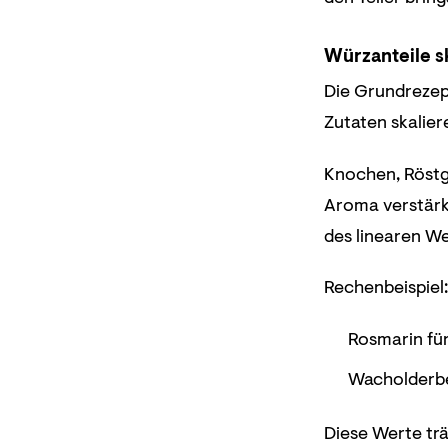
Würzanteile s
Die Grundrezept
Zutaten skaliere
Knochen, Röstge
Aroma verstärkt
des linearen W
Rechenbeispiel:
Rosmarin für
Wacholderbee
Diese Werte trä