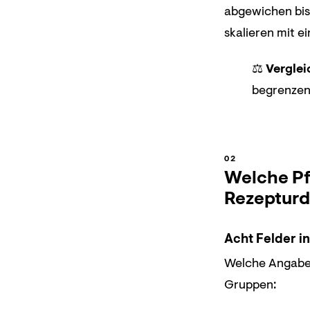
abgewichen bis
skalieren mit ei
⚖️
Verglei
begrenzen
Welche Pf
Rezeptur
Acht Felder i
Welche Angaben 
Gruppen: