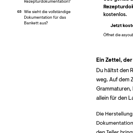
Rezepturdokumentation?
Rezepturdok
Wie sieht die vollständige
03
kostenlos.
Dokumentation für das
Bankett aus?
Jetzt kost
Öffnet die asyou
Ein Zettel, der
Du hältst den R
weg. Auf dem Ze
Grammaturen, k
allein für den
Die Herstellung
Dokumentation, 
den Teller bring