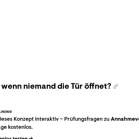
 wenn niemand die Tür öffnet?
INING
eses Konzept interaktiv – Prüfungsfragen zu
Annahmev
age kostenlos.
enlos testen