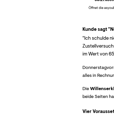
Öffnet die asyou
Kunde sagt "N
"Ich schulde n
Zustellversuch
im Wert von 65
Donnerstagvormi
alles in Rechnu
Die
Willenserk
beide Seiten ha
Vier Vorauss