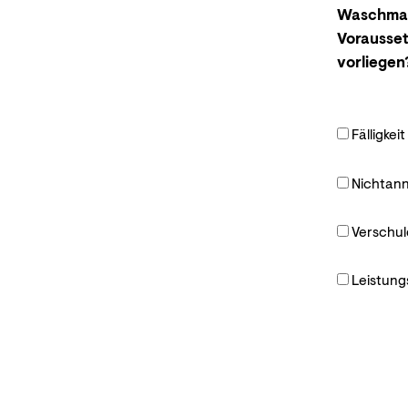
Waschmasc
Vorausse
vorliegen
Fälligke
Nichtan
Verschul
Leistung