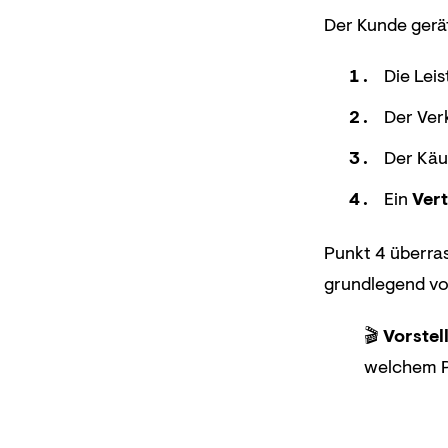
Der Kunde gerä
Die Leis
Der Ver
Der Käu
Ein
Ver
Punkt 4 überra
grundlegend v
🎬
Vorstel
welchem P