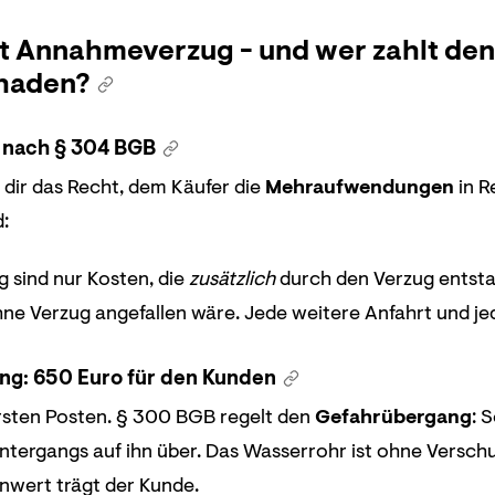
t Annahmeverzug - und wer zahlt den
haden?
 nach § 304 BGB
 dir das Recht, dem Käufer die
Mehraufwendungen
in R
:
g sind nur Kosten, die
zusätzlich
durch den Verzug entstan
hne Verzug angefallen wäre. Jede weitere Anfahrt und j
ng: 650 Euro für den Kunden
rsten Posten. § 300 BGB regelt den
Gefahrübergang
: 
Untergangs auf ihn über. Das Wasserrohr ist ohne Verschuld
wert trägt der Kunde.