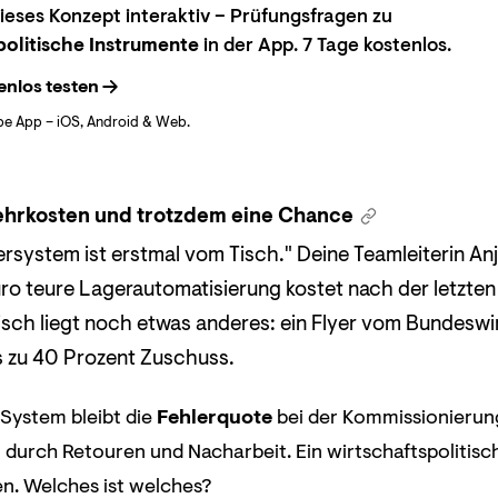
eses Konzept interaktiv – Prüfungsfragen zu
politische Instrumente
in der App. 7 Tage kostenlos.
enlos testen
be App – iOS, Android & Web.
ehrkosten und trotzdem eine Chance
system ist erstmal vom Tisch." Deine Teamleiterin Anja
ro teure Lagerautomatisierung kostet nach der letzte
isch liegt noch etwas anderes: ein Flyer vom Bundeswir
is zu 40 Prozent Zuschuss.
System bleibt die
Fehlerquote
bei der Kommissionierung
durch Retouren und Nacharbeit. Ein wirtschaftspolitisc
en. Welches ist welches?