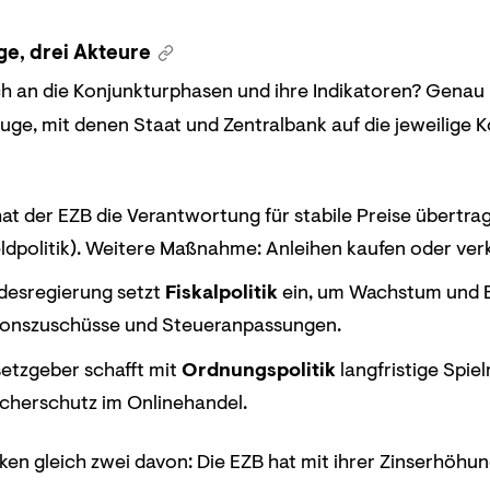
e, drei Akteure
ch an die Konjunkturphasen und ihre Indikatoren? Genau
uge, mit denen Staat und Zentralbank auf die jeweilige 
hat der EZB die Verantwortung für stabile Preise übertr
eldpolitik). Weitere Maßnahme: Anleihen kaufen oder ver
desregierung setzt
Fiskalpolitik
ein, um Wachstum und B
tionszuschüsse und Steueranpassungen.
etzgeber schafft mit
Ordnungspolitik
langfristige Spie
cherschutz im Onlinehandel.
irken gleich zwei davon: Die EZB hat mit ihrer Zinserhöh