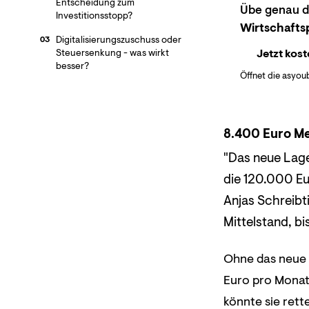
Entscheidung zum
Übe genau di
Investitionsstopp?
Wirtschafts
Digitalisierungszuschuss oder
03
Jetzt kost
Steuersenkung - was wirkt
besser?
Öffnet die asyou
8.400 Euro M
"Das neue Lager
die 120.000 Eu
Anjas Schreibt
Mittelstand, b
Ohne das neue 
Euro pro Monat 
könnte sie rett