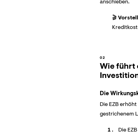
anschieben.
🎬
Vorstel
Kreditkost
Wie führt
Investitio
Die Wirkungske
Die EZB erhöht 
gestrichenem L
Die EZB 