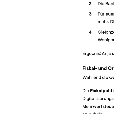
Die Ban
Für eue
mehr. D
Gleichz
Weniger
Ergebnis: Anja s
Fiskal- und O
Während die Gel
Die
Fiskalpolit
Digitalisierun
Mehrwertsteuer