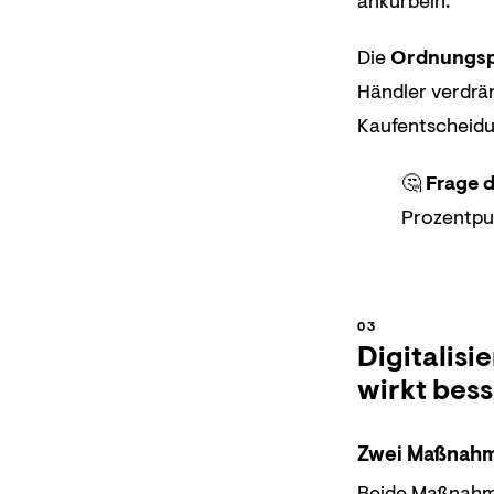
ankurbeln.
Die
Ordnungspo
Händler verdrän
Kaufentscheidun
🤔
Frage d
Prozentpu
Digitalis
wirkt bes
Zwei Maßnahm
Beide Maßnahmen