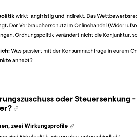
litik
wirkt langfristig und indirekt. Das Wettbewerbsrec
gt. Der Verbraucherschutz im Onlinehandel (Widerrufsrec
gen. Ordnungspolitik verändert nicht die Konjunktur, so
ich:
Was passiert mit der Konsumnachfrage in eurem Onl
nkte anhebt?
ierungszuschuss oder Steuersenkung -
ser?
en, zwei Wirkungsprofile
 sind Fiskalpolitik, wirken aber unterschiedlich: