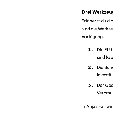
Drei Werkzeug
Erinnerst du di
sind die Werkze
Verfügung:
Die EU 
sind (G
Die Bun
Investi
Der Ges
Verbrau
In Anjas Fall w