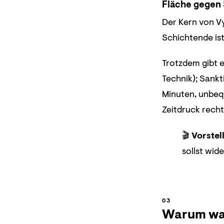
Fläche gegen 
Der Kern von V
Schichtende ist
Trotzdem gibt 
Technik); Sankt
Minuten, unbequ
Zeitdruck recht
🎬
Vorstel
sollst wid
Warum war