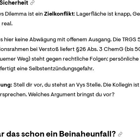
Sicherheit
ys Dilemma ist ein
Zielkonflikt
: Lagerfläche ist knapp, G
 real.
es hier keine Abwägung mit offenem Ausgang. Die TRGS 5
ionsrahmen bei Verstoß liefert §26 Abs. 3 ChemG (bis 50
emer Weg) steht gegen rechtliche Folgen: persönliche Ha
fertigt eine Selbstentzündungsgefahr.
lung:
Stell dir vor, du stehst an Vys Stelle. Die Kollegin i
ersprechen. Welches Argument bringst du vor?
 das schon ein Beinaheunfall?