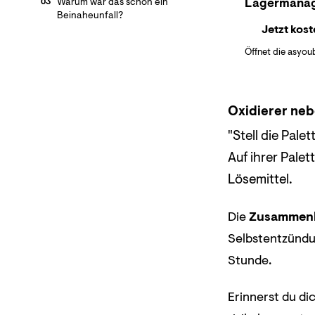
Lagermana
Warum war das schon ein
03
Beinaheunfall?
Jetzt kost
Öffnet die asyou
Oxidierer neb
"Stell die Pale
Auf ihrer Palet
Lösemittel.
Die
Zusammenl
Selbstentzündun
Stunde.
Erinnerst du di