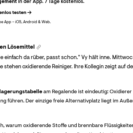
gement
in der App. 7 Tage kostenlos.
enlos testen
be App – iOS, Android & Web.
en Lösemittel
tte einfach da rüber, passt schon." Vy hält inne. Mittwo
te stehen oxidierende Reiniger. Ihre Kollegin zeigt auf
agerungstabelle
am Regalende ist eindeutig: Oxidierer
g führen. Der einzige freie Alternativplatz liegt im Auße
ch, warum oxidierende Stoffe und brennbare Flüssigkeit