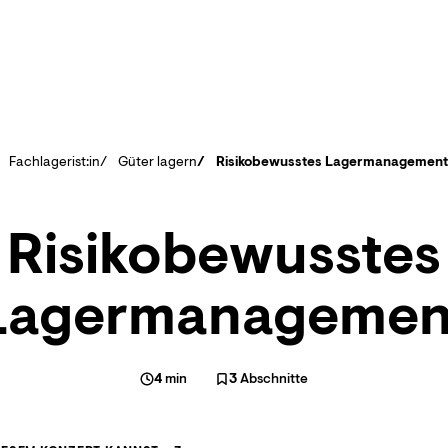
Fachlagerist:in
Güter lagern
Risikobewusstes Lagermanagement
Risikobewusstes
Lagermanagemen
4
min
3
Abschnitte