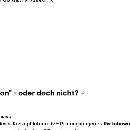
IESEM KONZEPT KANNST
3
on" - oder doch nicht?
INING
eses Konzept interaktiv – Prüfungsfragen zu
Risikobewu