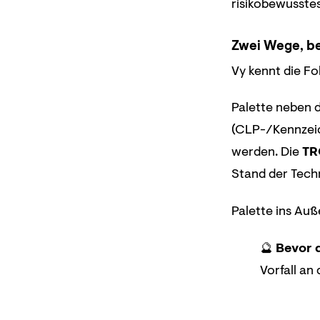
risikobewusstes
Zwei Wege, b
Vy kennt die Fo
Palette neben d
(CLP-/Kennzeic
werden. Die
TR
Stand der Techn
Palette ins Auß
🔮
Bevor d
Vorfall an