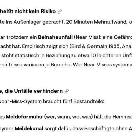
eißt nicht kein Risiko
tte ins Außenlager gebracht. 20 Minuten Mehraufwand, k
war trotzdem ein
Beinaheunfall
(Near Miss): eine Gefährd
cht hat. Empirisch zeigt sich (Bird & Germain 1985, Ana
 steht statistisch in Beziehung zu etwa 10 leichteren Un
hältnisse variieren je Branche. Wer Near Misses systema
e, die Unfälle verhindern
Near-Miss-System braucht fünf Bestandteile:
zes
Meldeformular
(wer, wann, wo, was) hält die Hemmsc
onymer
Meldekanal
sorgt dafür, dass Beschäftigte ohne