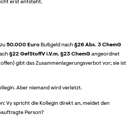
cht erst entsteht.
 zu
50.000 Euro
Bußgeld nach
§26 Abs. 3 ChemG
nach
§22 GefStoffV i.V.m. §23 ChemG
angeordnet
offen) gibt das Zusammenlagerungsverbot vor; sie ist
legin. Aber niemand wird verletzt.
: Vy spricht die Kollegin direkt an, meldet den
beauftragte Person?