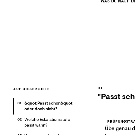
WAS DU NACH D
AUF DIESER SEITE
"Passt sch
&quot;Passt schon&quot; -
01
oder doch nicht?
Welche Eskalationsstufe
02
PRÜFUNGSTRA
passt wann?
Übe genau di