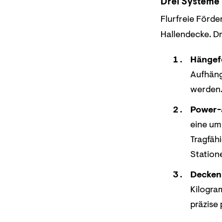
Drei Systeme
Flurfreie Förd
Hallendecke. Dr
Hängef
Aufhänge
werden
Power-
eine um
Tragfäh
Station
Decken
Kilogra
präzise 