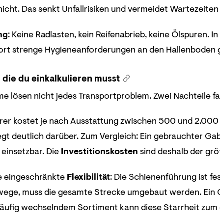
icht. Das senkt Unfallrisiken und vermeidet Wartezeite
ng
: Keine Radlasten, kein Reifenabrieb, keine Ölspuren. 
 dort strenge Hygieneanforderungen an den Hallenboden 
 die du einkalkulieren musst
me lösen nicht jedes Transportproblem. Zwei Nachteile fa
rer kostet je nach Ausstattung zwischen 500 und 2.000
gt deutlich darüber. Zum Vergleich: Ein gebrauchter Gabe
 einsetzbar. Die
Investitionskosten
sind deshalb der grö
e eingeschränkte
Flexibilität
: Die Schienenführung ist fes
ege, muss die gesamte Strecke umgebaut werden. Ein Ga
häufig wechselndem Sortiment kann diese Starrheit zum