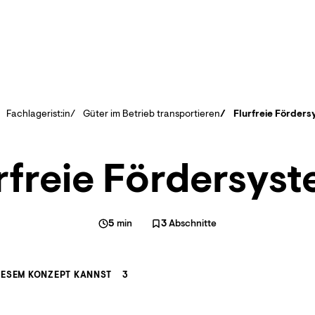
Fachlagerist:in
Güter im Betrieb transportieren
Flurfreie Förder
rfreie Fördersys
5
min
3
Abschnitte
IESEM KONZEPT KANNST
3