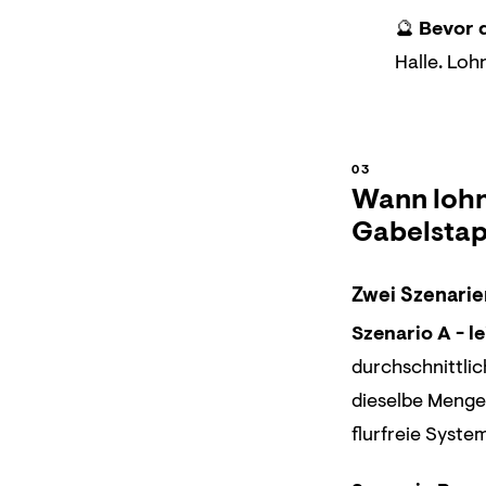
🔮
Bevor d
Halle. Loh
Wann lohnt
Gabelstap
Zwei Szenarie
Szenario A - l
durchschnittlic
dieselbe Menge 
flurfreie System