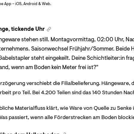
be App – iOS, Android & Web.
nge, tickende Uhr
ngeware stehen still. Montagvormittag, 02:00 Uhr, Nach
ternehmens. Saisonwechsel Frühjahr/Sommer. Beide Ha
 Gabelstapler steht eingekeilt. Deine Schichtleiter:in fr
nd, wenn am Boden kein Meter frei ist?"
zögerung verschiebt die Filialbelieferung. Hängeware, di
beit pro Teil. Bei 4.200 Teilen sind das 140 Stunden Nac
bliche Materialfluss klärt, wie Ware von Quelle zu Senke
as passiert, wenn alle Förderstrecken am Boden blockie