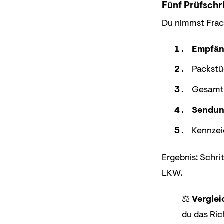
Fünf Prüfschri
Du nimmst Frach
Empfän
Packstüc
Gesamtg
Sendu
Kennzei
Ergebnis: Schri
LKW.
⚖️
Verglei
du das Ric