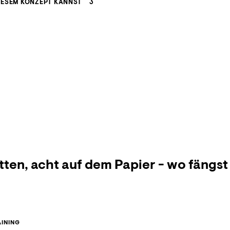
IESEM KONZEPT KANNST
3
ten, acht auf dem Papier - wo fängst
INING