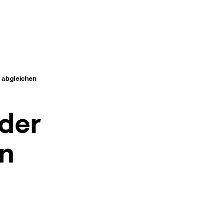
 abgleichen
 der
n