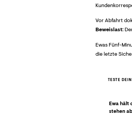
Kundenkorrespo
Vor Abfahrt do
Beweislast
: D
Ewas Fünf-Minut
die letzte Sich
TESTE DEI
Ewa hält 
stehen ab